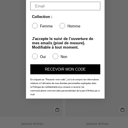
Collection :
Femme
Homme
J'accepte le suivi de l'ouverture de
mes emails (pixel de mesure).
Modifiable à tout moment.
Oui
Non
RECEVOIR MON CODE
En cliquant sur "Recevoir mon code", j'ai lu et compris les informations
relatives à l'utilisation de mes données personnelles expliquées dans
la Politique de confidentialité et je consens à recevoir les
communications commerciales personnalisées de la part d'Arthes par e-
mail.
Jeanne Arthes
Jeanne Arthes