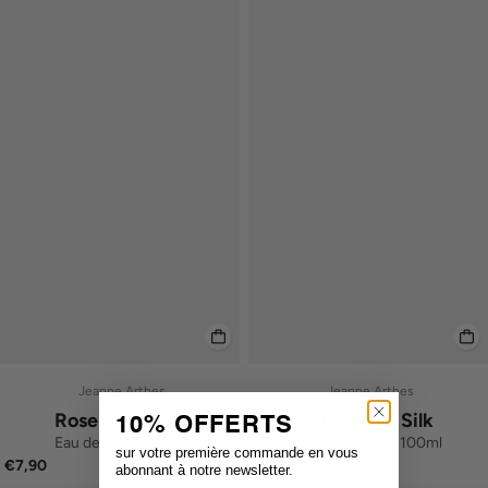
Jeanne Arthes
Jeanne Arthes
Rose de Grasse
Giupure & Silk
10% OFFERTS
Eau de Parfum 30ml
Eau de Parfum 100ml
sur votre première commande en vous
€7,90
€9,90
abonnant à notre newsletter.