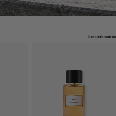
Trier par:
En vedette