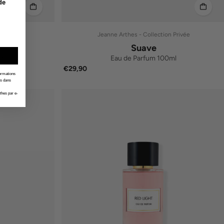
de
n Privée
Jeanne Arthes - Collection Privée
Suave
ml
Eau de Parfum 100ml
€29,90
formations
es dans
thes par e-