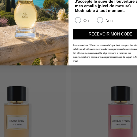
J'accepte le suivi de l'ouverture 
mes emails (pixel de mesure).
Modifiable à tout moment.
Oui
Non
Jeanne Arthes - Collectio
nne Arthes Les Exclusifs
Grand Cru
Cassius
RECEVOIR MON CODE
Eau de Parfum 100
au de Parfum 100ml
€29,90
En cliquant sur "Recevoir mon code", j'ai lu et compris les in
relatives à l'utilisation de mes données personnelles expliqué
la Politique de confidentialité et je consens à recevoir les
communications commerciales personnalisées de la part d'Ar
mail.