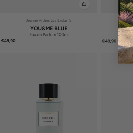
Jeanne Arthes Les Exclusifs
Jea
YOU&ME BLUE
Eau de Parfum 100ml
E
€49,90
€49,90