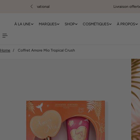
rnational
Livraison offerte à partir de 29€
er au contenu
À LA UNE
MARQUES
SHOP
COSMÉTIQUES
À PROPOS
Home
Coffret Amore Mio Tropical Crush