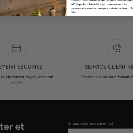
relatives à l'utilisation de mes données personnelles expliqué
la Politique de confidentialité et je consens à recevoir les
communications commerciales personnalisées de la part d'Ar
mail.
EMENT SÉCURISÉ
SERVICE CLIENT R
isa, Mastercard, Paypal, American
Écrivez-nous via notre formulair
Express.
ter et
Entrez votre adresse e-mail