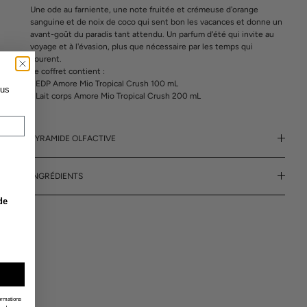
Une ode au farniente, une note fruitée et crémeuse d'orange
sanguine et de noix de coco qui sent bon les vacances et donne un
avant-goût du paradis tant attendu. Un parfum d'été qui invite au
voyage et à l'évasion, plus que nécessaire par les temps qui
courent.
Le coffret contient :
1 EDP Amore Mio Tropical Crush 100 mL
ous
1 Lait corps Amore Mio Tropical Crush 200 mL
PYRAMIDE OLFACTIVE
INGRÉDIENTS
de
formations