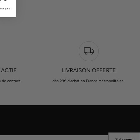
es dans
thes par e-
ÉACTIF
LIVRAISON OFFERTE
e de contact.
dès 29€ d'achat en France Métropolitaine.
S'abonner