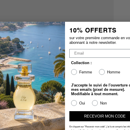
10% OFFERTS
sur votre première commande en v
abonnant à notre newsletter.
Collection :
Femme
Homme
J'accepte le suivi de l'ouverture 
mes emails (pixel de mesure).
Modifiable à tout moment.
Oui
Non
RECEVOIR MON CODE
En cliquant sur "Recevoir mon code", j'ai lu et compris les in