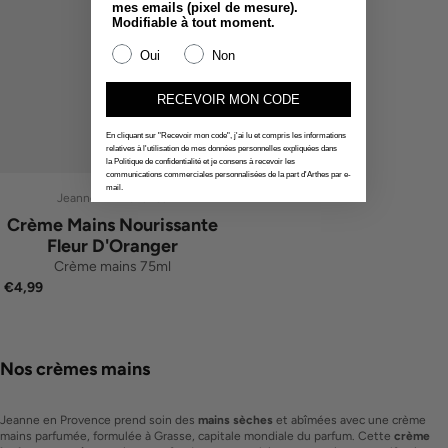
mes emails (pixel de mesure).
Modifiable à tout moment.
Oui
Non
RECEVOIR MON CODE
En cliquant sur "Recevoir mon code", j'ai lu et compris les informations
relatives à l'utilisation de mes données personnelles expliquées dans
la Politique de confidentialité et je consens à recevoir les
communications commerciales personnalisées de la part d'Arthes par e-
mail.
Jeanne En Provence
Crème Mains Nourissante
Fleur D'Oranger
Crème mains 75ml
€4,99
Nos crèmes mains
Jeanne en Provence prend soin des
mains sèches
et abîmées avec une crème
mains parfumée, formulée à Grasse, capitale mondiale du parfum. Cette
crème