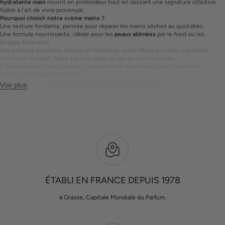
hydratante main
nourrit en profondeur tout en laissant une signature olfactive
fidèle à l'art de vivre provençal.
Pourquoi choisir notre crème mains ?
Une texture fondante, pensée pour réparer les mains sèches au quotidien.
Une formule nourrissante, idéale pour les
peaux abîmées
par le froid ou les
lavages fréquents.
Des parfums signature Jeanne en Provence, entre fleurs et notes naturelles.
Un format nomade, facile à glisser dans un sac ou sur un bureau.
Fidèle au savoir-faire grassois, chaque crème mains conjugue hydratation,
douceur et élégance olfactive.
Découvrez nos
produits cosmétiques Jeanne en Provence
.
Voir plus
ÉTABLI EN FRANCE DEPUIS 1978
à Grasse, Capitale Mondiale du Parfum.