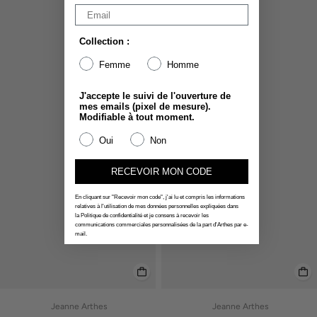
Collection :
Femme
Homme
J'accepte le suivi de l'ouverture de
mes emails (pixel de mesure).
Modifiable à tout moment.
Oui
Non
RECEVOIR MON CODE
En cliquant sur "Recevoir mon code", j'ai lu et compris les informations
relatives à l'utilisation de mes données personnelles expliquées dans
la Politique de confidentialité et je consens à recevoir les
communications commerciales personnalisées de la part d'Arthes par e-
mail.
Jeanne Arthes
Jeanne Arthes