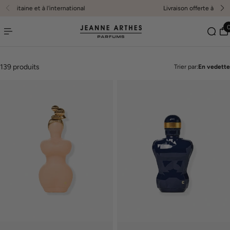
Livraison en France métropolitaine et à l'international
er au contenu
139 produits
Trier par:
En vedette