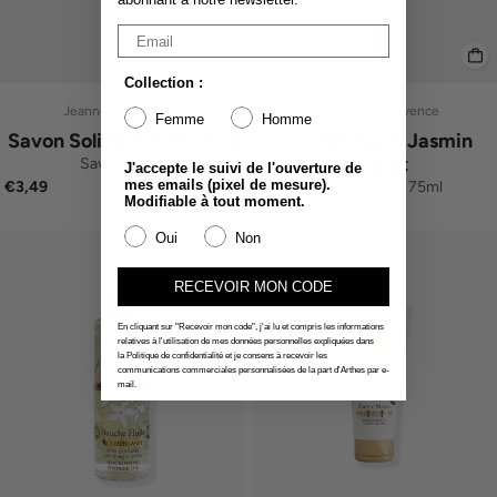
Collection :
Jeanne En Provence
Jeanne En Provence
Femme
Homme
Savon Solide Divine Olive
Crème Mains Jasmin
Secret
Savon Solide
J'accepte le suivi de l'ouverture de
mes emails (pixel de mesure).
Crème mains 75ml
€3,49
Modifiable à tout moment.
€4,99
Oui
Non
RECEVOIR MON CODE
En cliquant sur "Recevoir mon code", j'ai lu et compris les informations
relatives à l'utilisation de mes données personnelles expliquées dans
la Politique de confidentialité et je consens à recevoir les
communications commerciales personnalisées de la part d'Arthes par e-
mail.