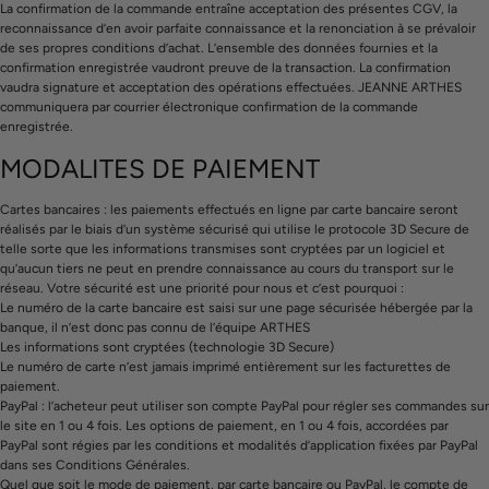
La confirmation de la commande entraîne acceptation des présentes CGV, la
reconnaissance d’en avoir parfaite connaissance et la renonciation à se prévaloir
de ses propres conditions d’achat. L’ensemble des données fournies et la
confirmation enregistrée vaudront preuve de la transaction. La confirmation
vaudra signature et acceptation des opérations effectuées. JEANNE ARTHES
communiquera par courrier électronique confirmation de la commande
enregistrée.
MODALITES DE PAIEMENT
Cartes bancaires : les paiements effectués en ligne par carte bancaire seront
réalisés par le biais d’un système sécurisé qui utilise le protocole 3D Secure de
telle sorte que les informations transmises sont cryptées par un logiciel et
qu’aucun tiers ne peut en prendre connaissance au cours du transport sur le
réseau. Votre sécurité est une priorité pour nous et c’est pourquoi :
Le numéro de la carte bancaire est saisi sur une page sécurisée hébergée par la
banque, il n’est donc pas connu de l’équipe ARTHES
Les informations sont cryptées (technologie 3D Secure)
Le numéro de carte n’est jamais imprimé entièrement sur les facturettes de
paiement.
PayPal : l’acheteur peut utiliser son compte PayPal pour régler ses commandes sur
le site en 1 ou 4 fois. Les options de paiement, en 1 ou 4 fois, accordées par
PayPal sont régies par les conditions et modalités d’application fixées par PayPal
dans ses Conditions Générales.
Quel que soit le mode de paiement, par carte bancaire ou PayPal, le compte de