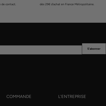
e de contact.
dès 29€ d'achat en France Métropolitaine.
S'abonner
COMMANDE
L'ENTREPRISE