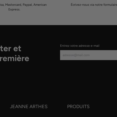
isa, Mastercard, Paypal, American
Écrivez-nous via notre formulair
Express.
ter et
Entrez votre adresse e-mail
première
JEANNE ARTHES
PRODUITS