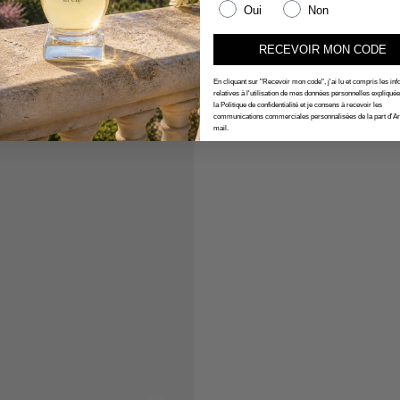
Oui
Non
RECEVOIR MON CODE
En cliquant sur "Recevoir mon code", j'ai lu et compris les in
relatives à l'utilisation de mes données personnelles expliqué
la Politique de confidentialité et je consens à recevoir les
communications commerciales personnalisées de la part d'Ar
mail.