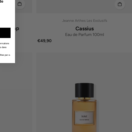
de
Jeanne Arthes Les Exclusifs
t du Cap
Cassius
ml
Eau de Parfum 100ml
€49,90
formations
es dans
thes par e-