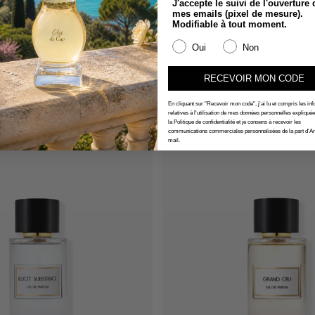
J'accepte le suivi de l'ouverture 
mes emails (pixel de mesure).
Modifiable à tout moment.
Oui
Non
Jeanne Arthes
Jeanne Arthes
Time à Paris Opéra
Collection Azur Écla
RECEVOIR MON CODE
au de Parfum 100ml
Eau de Parfum 100
€14,95
En cliquant sur "Recevoir mon code", j'ai lu et compris les in
relatives à l'utilisation de mes données personnelles expliqué
la Politique de confidentialité et je consens à recevoir les
communications commerciales personnalisées de la part d'Ar
mail.